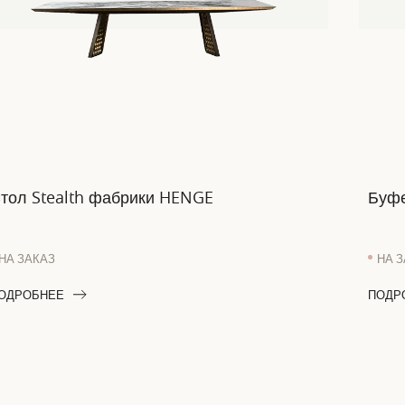
тол Stealth фабрики HENGE
Буфе
НА ЗАКАЗ
НА 
ОДРОБНЕЕ
ПОДР