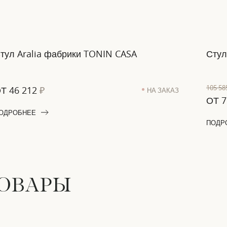
тул Aralia фабрики TONIN CASA
Стул
105 5
ОТ
46 212
₽
НА ЗАКАЗ
ОТ
7
ОДРОБНЕЕ
ПОДР
ТОВАРЫ